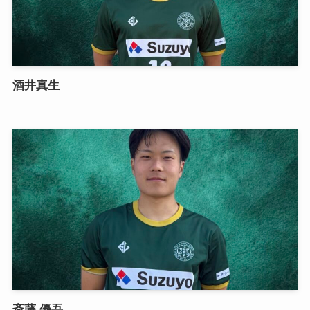
酒井真生
斎藤 優吾