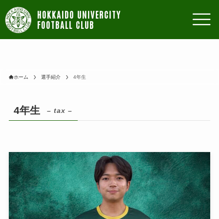
ホーム
選手紹介
4年生
4年生
– tax –