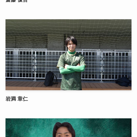
岩満 章仁