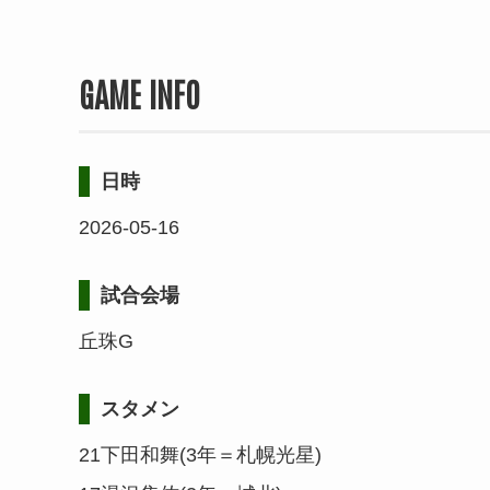
GAME INFO
日時
2026-05-16
試合会場
丘珠G
スタメン
21下田和舞(3年＝札幌光星)