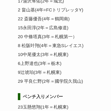
17湯沢隼佑(2年＝城北)
2 畠山基(4年=FCトリプレッタY)
22 斎藤優吾(4年＝鶴岡南)
15永田淳(2年＝広島修道)
20 中條塔真(3年＝札幌第一）
8 松阪叶翔(4年＝東急Sレイエス)
10中尾優太(3年＝札幌東)
6上野達也(3年＝栃木)
9辻琥珀(3年＝札幌東)
29 平良仁野(2年＝國学院久我山)
ベンチ入りメンバー
23玉懸悠翔(1年＝札幌東)