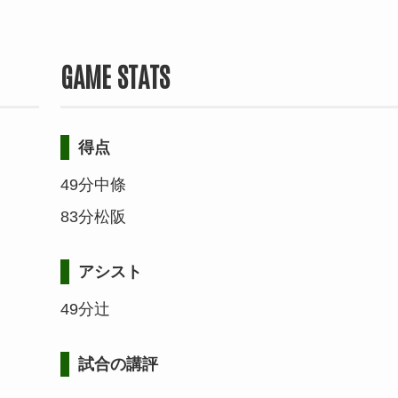
GAME STATS
得点
49分中條
83分松阪
アシスト
49分辻
試合の講評