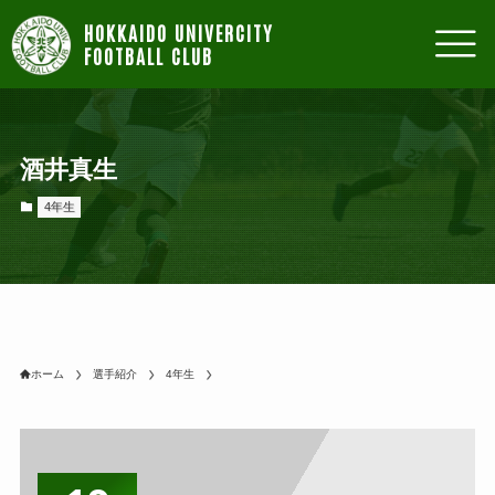
酒井真生
4年生
ホーム
選手紹介
4年生